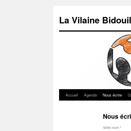
Aller
au
La Vilaine Bidouil
contenu
Accueil
Agenda
Nous écrire
Q
Nous écri
Votre nom *