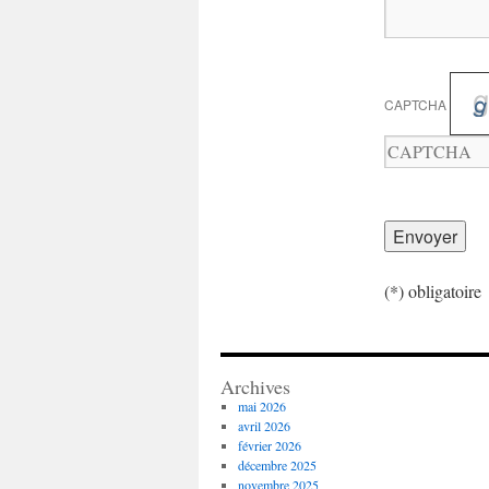
CAPTCHA
Veuillez
saisir
les
caractères
(*) obligatoire
affichés
dans
le
Archives
CAPTCHA
mai 2026
pour
avril 2026
vérifier
février 2026
décembre 2025
que
novembre 2025