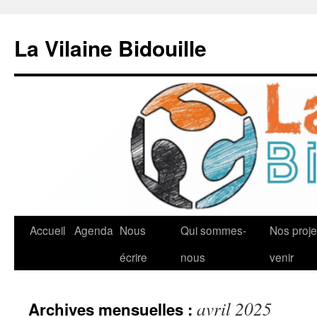
Aller
au
La Vilaine Bidouille
contenu
Accueil
Agenda
Nous
Qui sommes-
Nos proje
écrire
nous
venir
avril 2025
Archives mensuelles :