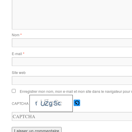
Nom
*
E-mail
*
Site web
Enregistrer mon nom, mon e-mail et mon site dans le navigateur pou
CAPTCHA
Veuillez