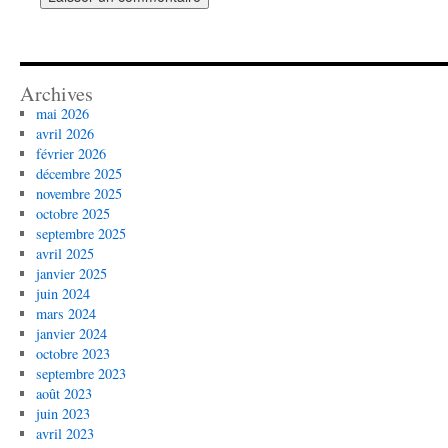
saisir
les
caractères
affichés
Archives
dans
mai 2026
le
avril 2026
CAPTCHA
février 2026
décembre 2025
pour
novembre 2025
vérifier
octobre 2025
que
septembre 2025
vous
avril 2025
êtes
janvier 2025
juin 2024
humain.
mars 2024
janvier 2024
octobre 2023
septembre 2023
août 2023
juin 2023
avril 2023